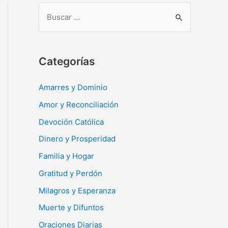
B
u
s
c
Categorías
a
r
Amarres y Dominio
:
Amor y Reconciliación
Devoción Católica
Dinero y Prosperidad
Familia y Hogar
Gratitud y Perdón
Milagros y Esperanza
Muerte y Difuntos
Oraciones Diarias