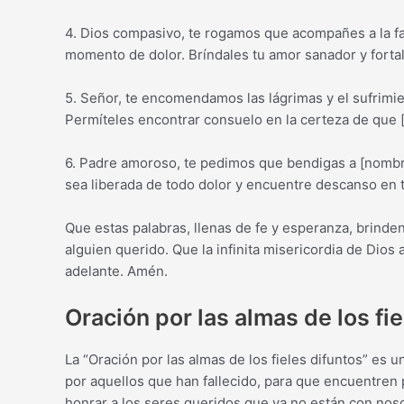
4. Dios compasivo, te rogamos que acompañes a la fa
momento de dolor. Bríndales tu amor sanador y fortal
5. Señor, te encomendamos las lágrimas y el sufrimie
Permíteles encontrar consuelo en la certeza de que 
6. Padre amoroso, te pedimos que bendigas a [nombre 
sea liberada de todo dolor y encuentre descanso en 
Que estas palabras, llenas de fe y esperanza, brinde
alguien querido. Que la infinita misericordia de Dios
adelante. Amén.
Oración por las almas de los fi
La “Oración por las almas de los fieles difuntos” es 
por aquellos que han fallecido, para que encuentren
honrar a los seres queridos que ya no están con noso