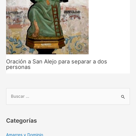
Oración a San Alejo para separar a dos
personas
B
u
s
c
Categorías
a
r
Amarres y Dominio