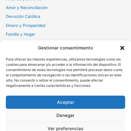
:
Amor y Reconciliación
Devoción Católica
Dinero y Prosperidad
Familia y Hogar
Gratitud y Perdón
Gestionar consentimiento
Milagros y Esperanza
Para ofrecer las mejores experiencias, utilizamos tecnologías como las
Muerte y Difuntos
cookies para almacenar y/o acceder a la información del dispositivo. El
Oraciones Diarias
consentimiento de estas tecnologías nos permitirá procesar datos como
el comportamiento de navegación o las identificaciones únicas en este
Otras
sitio. No consentir o retirar el consentimiento, puede afectar
negativamente a ciertas características y funciones.
Protección y Liberación
Salud y Sanación
Aceptar
Santos y Vírgenes
Denegar
Copyright © 2026 Oraciona | Powered by
Tema Astra para
Ver preferencias
WordPress