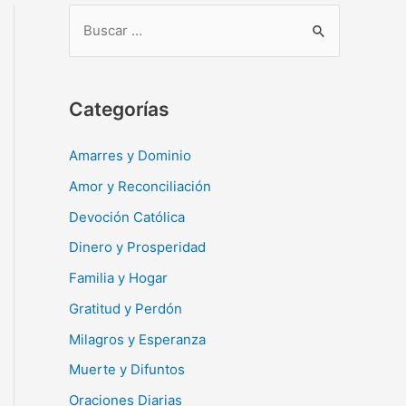
B
u
s
c
Categorías
a
r
Amarres y Dominio
:
Amor y Reconciliación
Devoción Católica
Dinero y Prosperidad
Familia y Hogar
Gratitud y Perdón
Milagros y Esperanza
Muerte y Difuntos
Oraciones Diarias