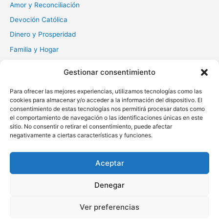
Amor y Reconciliación
Devoción Católica
Dinero y Prosperidad
Familia y Hogar
Gratitud y Perdón
Gestionar consentimiento
Milagros y Esperanza
Para ofrecer las mejores experiencias, utilizamos tecnologías como las
Muerte y Difuntos
cookies para almacenar y/o acceder a la información del dispositivo. El
Oraciones Diarias
consentimiento de estas tecnologías nos permitirá procesar datos como
el comportamiento de navegación o las identificaciones únicas en este
Otras
sitio. No consentir o retirar el consentimiento, puede afectar
negativamente a ciertas características y funciones.
Protección y Liberación
Salud y Sanación
Aceptar
Santos y Vírgenes
Denegar
Copyright © 2026 Oraciona | Powered by
Tema Astra para
Ver preferencias
WordPress