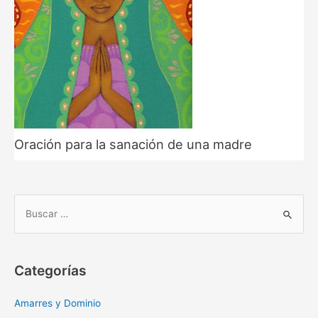
Oración para la sanación de una madre
B
u
s
c
Categorías
a
r
Amarres y Dominio
: