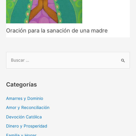
Oración para la sanación de una madre
B
u
s
c
Categorías
a
r
Amarres y Dominio
:
Amor y Reconciliación
Devoción Católica
Dinero y Prosperidad
Familia y Hogar