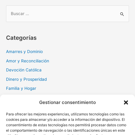
B
u
s
c
Categorías
a
r
Amarres y Dominio
:
Amor y Reconciliación
Devoción Católica
Dinero y Prosperidad
Familia y Hogar
Gratitud y Perdón
Gestionar consentimiento
Milagros y Esperanza
Para ofrecer las mejores experiencias, utilizamos tecnologías como las
Muerte y Difuntos
cookies para almacenar y/o acceder a la información del dispositivo. El
Oraciones Diarias
consentimiento de estas tecnologías nos permitirá procesar datos como
el comportamiento de navegación o las identificaciones únicas en este
Otras