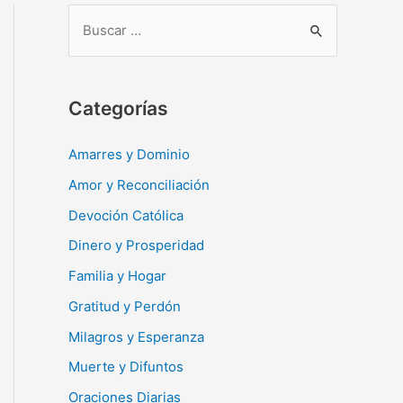
B
u
s
c
Categorías
a
r
Amarres y Dominio
:
Amor y Reconciliación
Devoción Católica
Dinero y Prosperidad
Familia y Hogar
Gratitud y Perdón
Milagros y Esperanza
Muerte y Difuntos
Oraciones Diarias