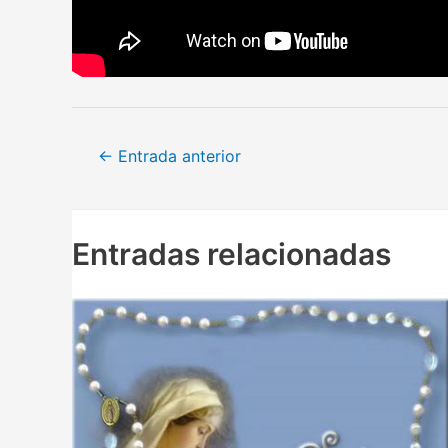
Navegación
←
Entrada anterior
de
entradas
Entradas relacionadas