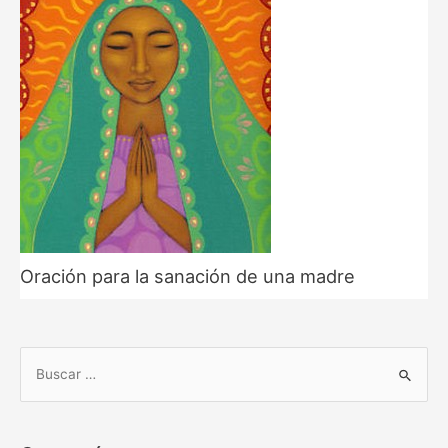
Oración para la sanación de una madre
B
u
s
c