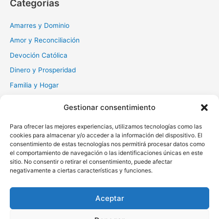
Categorías
a
r
Amarres y Dominio
:
Amor y Reconciliación
Devoción Católica
Dinero y Prosperidad
Familia y Hogar
Gratitud y Perdón
Gestionar consentimiento
Milagros y Esperanza
Para ofrecer las mejores experiencias, utilizamos tecnologías como las
Muerte y Difuntos
cookies para almacenar y/o acceder a la información del dispositivo. El
consentimiento de estas tecnologías nos permitirá procesar datos como
Oraciones Diarias
el comportamiento de navegación o las identificaciones únicas en este
Otras
sitio. No consentir o retirar el consentimiento, puede afectar
negativamente a ciertas características y funciones.
Protección y Liberación
Salud y Sanación
Aceptar
Santos y Vírgenes