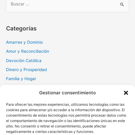
u
s
c
Categorías
a
r
Amarres y Dominio
:
Amor y Reconciliación
Devoción Católica
Dinero y Prosperidad
Familia y Hogar
Gratitud y Perdón
Gestionar consentimiento
Milagros y Esperanza
Para ofrecer las mejores experiencias, utilizamos tecnologías como las
Muerte y Difuntos
cookies para almacenar y/o acceder a la información del dispositivo. El
consentimiento de estas tecnologías nos permitirá procesar datos como
Oraciones Diarias
el comportamiento de navegación o las identificaciones únicas en este
Otras
sitio. No consentir o retirar el consentimiento, puede afectar
negativamente a ciertas características y funciones.
Protección y Liberación