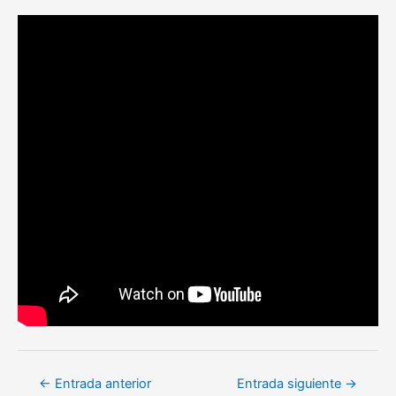
Navegación
←
Entrada anterior
Entrada siguiente
→
de