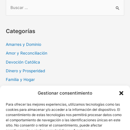
B
u
s
c
Categorías
a
r
Amarres y Dominio
:
Amor y Reconciliación
Devoción Católica
Dinero y Prosperidad
Familia y Hogar
Gratitud y Perdón
Gestionar consentimiento
Milagros y Esperanza
Para ofrecer las mejores experiencias, utilizamos tecnologías como las
Muerte y Difuntos
cookies para almacenar y/o acceder a la información del dispositivo. El
Oraciones Diarias
consentimiento de estas tecnologías nos permitirá procesar datos como
el comportamiento de navegación o las identificaciones únicas en este
Otras
sitio. No consentir o retirar el consentimiento, puede afectar