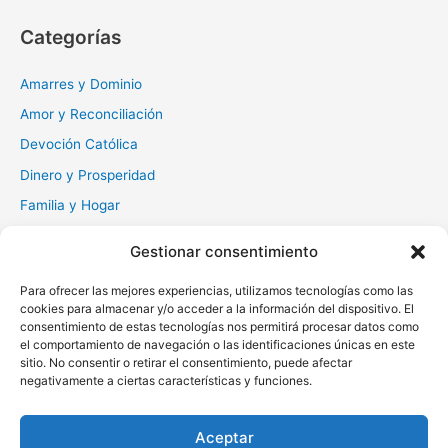
c
Categorías
a
r
Amarres y Dominio
:
Amor y Reconciliación
Devoción Católica
Dinero y Prosperidad
Familia y Hogar
Gratitud y Perdón
Gestionar consentimiento
Milagros y Esperanza
Para ofrecer las mejores experiencias, utilizamos tecnologías como las
Muerte y Difuntos
cookies para almacenar y/o acceder a la información del dispositivo. El
Oraciones Diarias
consentimiento de estas tecnologías nos permitirá procesar datos como
el comportamiento de navegación o las identificaciones únicas en este
Otras
sitio. No consentir o retirar el consentimiento, puede afectar
negativamente a ciertas características y funciones.
Protección y Liberación
Salud y Sanación
Aceptar