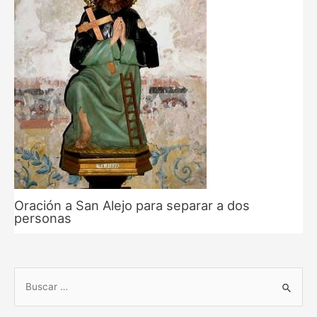
Oración a San Alejo para separar a dos
personas
B
u
s