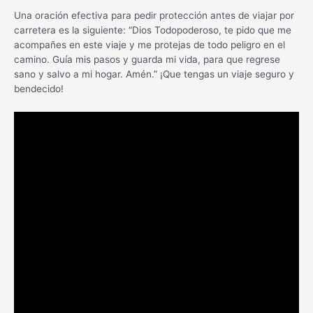
Una oración efectiva para pedir protección antes de viajar por
carretera es la siguiente: “Dios Todopoderoso, te pido que me
acompañes en este viaje y me protejas de todo peligro en el
camino. Guía mis pasos y guarda mi vida, para que regrese
sano y salvo a mi hogar. Amén.” ¡Que tengas un viaje seguro y
bendecido!