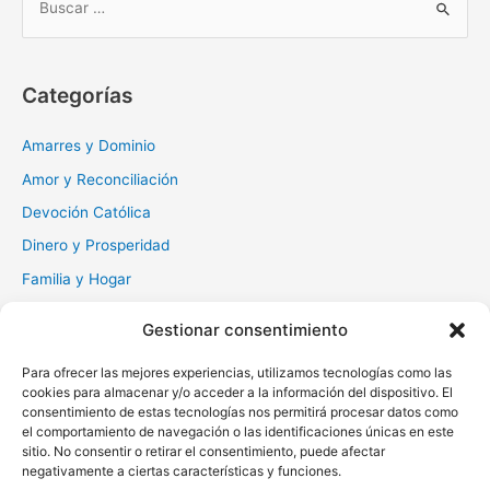
u
s
c
Categorías
a
r
Amarres y Dominio
:
Amor y Reconciliación
Devoción Católica
Dinero y Prosperidad
Familia y Hogar
Gratitud y Perdón
Gestionar consentimiento
Milagros y Esperanza
Para ofrecer las mejores experiencias, utilizamos tecnologías como las
Muerte y Difuntos
cookies para almacenar y/o acceder a la información del dispositivo. El
Oraciones Diarias
consentimiento de estas tecnologías nos permitirá procesar datos como
el comportamiento de navegación o las identificaciones únicas en este
Otras
sitio. No consentir o retirar el consentimiento, puede afectar
negativamente a ciertas características y funciones.
Protección y Liberación