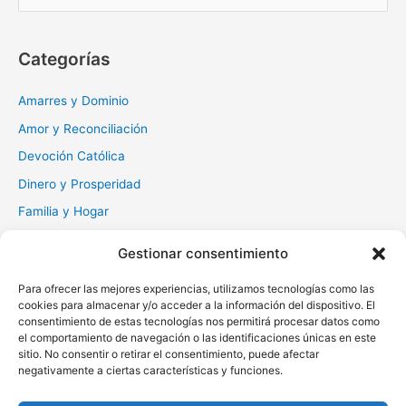
s
c
Categorías
a
r
Amarres y Dominio
:
Amor y Reconciliación
Devoción Católica
Dinero y Prosperidad
Familia y Hogar
Gratitud y Perdón
Gestionar consentimiento
Milagros y Esperanza
Para ofrecer las mejores experiencias, utilizamos tecnologías como las
Muerte y Difuntos
cookies para almacenar y/o acceder a la información del dispositivo. El
Oraciones Diarias
consentimiento de estas tecnologías nos permitirá procesar datos como
el comportamiento de navegación o las identificaciones únicas en este
Otras
sitio. No consentir o retirar el consentimiento, puede afectar
negativamente a ciertas características y funciones.
Protección y Liberación
Salud y Sanación