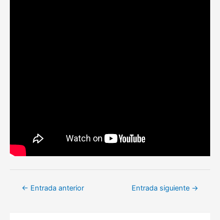
Navegación
←
Entrada anterior
Entrada siguiente
→
de
entradas