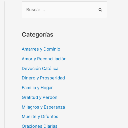
B
u
s
c
Categorías
a
r
Amarres y Dominio
:
Amor y Reconciliación
Devoción Católica
Dinero y Prosperidad
Familia y Hogar
Gratitud y Perdón
Milagros y Esperanza
Muerte y Difuntos
Oraciones Diarias