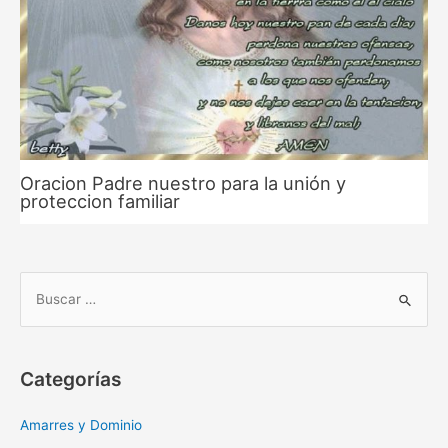
Oracion Padre nuestro para la unión y
proteccion familiar
B
u
s
c
Categorías
a
r
Amarres y Dominio
: