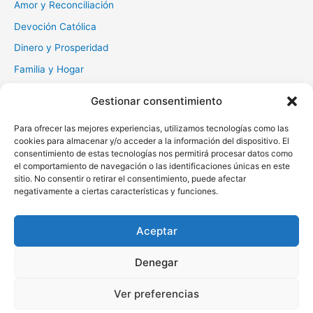
Amor y Reconciliación
Devoción Católica
Dinero y Prosperidad
Familia y Hogar
Gratitud y Perdón
Gestionar consentimiento
Milagros y Esperanza
Para ofrecer las mejores experiencias, utilizamos tecnologías como las
Muerte y Difuntos
cookies para almacenar y/o acceder a la información del dispositivo. El
consentimiento de estas tecnologías nos permitirá procesar datos como
Oraciones Diarias
el comportamiento de navegación o las identificaciones únicas en este
Otras
sitio. No consentir o retirar el consentimiento, puede afectar
negativamente a ciertas características y funciones.
Protección y Liberación
Salud y Sanación
Aceptar
Santos y Vírgenes
Denegar
Copyright © 2026 Oraciona | Powered by
Tema Astra para
Ver preferencias
WordPress