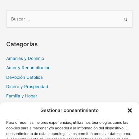
B
u
s
c
Categorías
a
r
Amarres y Dominio
:
Amor y Reconciliación
Devoción Católica
Dinero y Prosperidad
Familia y Hogar
Gratitud y Perdón
Gestionar consentimiento
Milagros y Esperanza
Para ofrecer las mejores experiencias, utilizamos tecnologías como las
Muerte y Difuntos
cookies para almacenar y/o acceder a la información del dispositivo. El
Oraciones Diarias
consentimiento de estas tecnologías nos permitirá procesar datos como