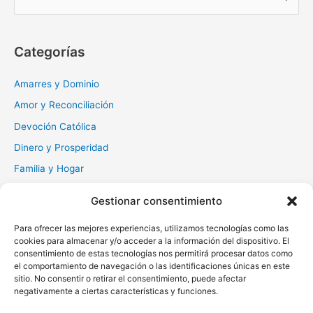
u
s
c
Categorías
a
r
Amarres y Dominio
:
Amor y Reconciliación
Devoción Católica
Dinero y Prosperidad
Familia y Hogar
Gratitud y Perdón
Gestionar consentimiento
Milagros y Esperanza
Para ofrecer las mejores experiencias, utilizamos tecnologías como las
Muerte y Difuntos
cookies para almacenar y/o acceder a la información del dispositivo. El
Oraciones Diarias
consentimiento de estas tecnologías nos permitirá procesar datos como
el comportamiento de navegación o las identificaciones únicas en este
Otras
sitio. No consentir o retirar el consentimiento, puede afectar
negativamente a ciertas características y funciones.
Protección y Liberación