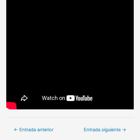
Navegación
←
Entrada anterior
Entrada siguiente
→
de