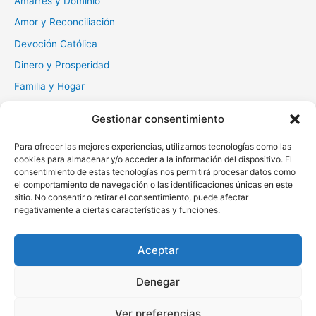
Amarres y Dominio
:
Amor y Reconciliación
Devoción Católica
Dinero y Prosperidad
Familia y Hogar
Gratitud y Perdón
Gestionar consentimiento
Milagros y Esperanza
Para ofrecer las mejores experiencias, utilizamos tecnologías como las
Muerte y Difuntos
cookies para almacenar y/o acceder a la información del dispositivo. El
Oraciones Diarias
consentimiento de estas tecnologías nos permitirá procesar datos como
el comportamiento de navegación o las identificaciones únicas en este
Otras
sitio. No consentir o retirar el consentimiento, puede afectar
negativamente a ciertas características y funciones.
Protección y Liberación
Salud y Sanación
Aceptar
Santos y Vírgenes
Denegar
Copyright © 2026 Oraciona | Powered by
Tema Astra para
Ver preferencias