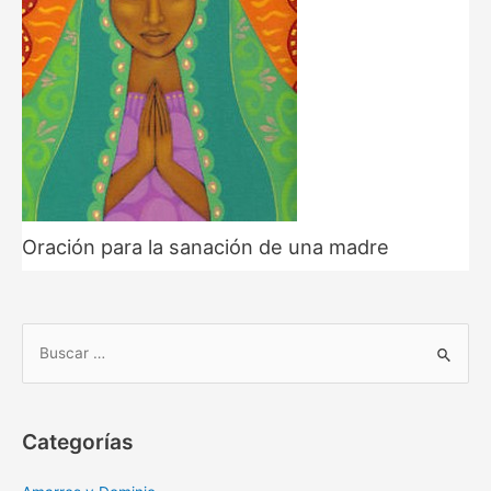
Oración para la sanación de una madre
B
u
s
c
Categorías
a
r