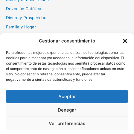
Devoción Católica
Dinero y Prosperidad
Familia y Hogar
Gratitud y Perdón
Gestionar consentimiento
Milagros y Esperanza
Para ofrecer las mejores experiencias, utilizamos tecnologías como las
Muerte y Difuntos
cookies para almacenar y/o acceder a la información del dispositivo. El
Oraciones Diarias
consentimiento de estas tecnologías nos permitirá procesar datos como
el comportamiento de navegación o las identificaciones únicas en este
Otras
sitio. No consentir o retirar el consentimiento, puede afectar
negativamente a ciertas características y funciones.
Protección y Liberación
Salud y Sanación
Aceptar
Santos y Vírgenes
Denegar
Copyright © 2026 Oraciona | Powered by
Tema Astra para
Ver preferencias
WordPress