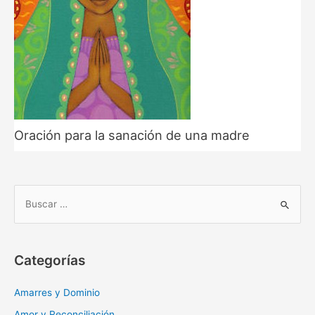
Oración para la sanación de una madre
B
u
s
c
Categorías
a
r
Amarres y Dominio
:
Amor y Reconciliación