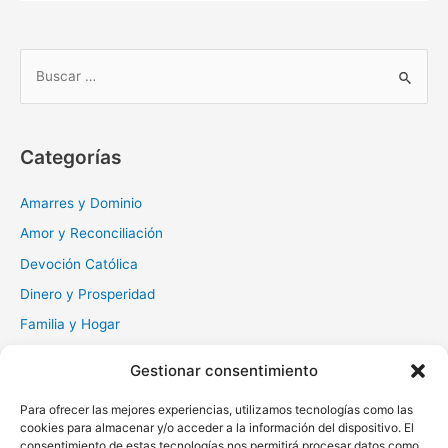
B
u
s
c
Categorías
a
r
Amarres y Dominio
:
Amor y Reconciliación
Devoción Católica
Dinero y Prosperidad
Familia y Hogar
Gratitud y Perdón
Gestionar consentimiento
Milagros y Esperanza
Para ofrecer las mejores experiencias, utilizamos tecnologías como las
Muerte y Difuntos
cookies para almacenar y/o acceder a la información del dispositivo. El
Oraciones Diarias
consentimiento de estas tecnologías nos permitirá procesar datos como