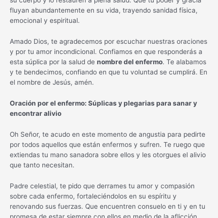
su cuerpo y lo restauren a plena salud. Que tu poder y gracia
fluyan abundantemente en su vida, trayendo sanidad física,
emocional y espiritual.
Amado Dios, te agradecemos por escuchar nuestras oraciones
y por tu amor incondicional. Confiamos en que responderás a
esta súplica por la salud de
nombre del enfermo
. Te alabamos
y te bendecimos, confiando en que tu voluntad se cumplirá. En
el nombre de Jesús, amén.
Oración por el enfermo: Súplicas y plegarias para sanar y
encontrar alivio
Oh Señor, te acudo en este momento de angustia para pedirte
por todos aquellos que están enfermos y sufren. Te ruego que
extiendas tu mano sanadora sobre ellos y les otorgues el alivio
que tanto necesitan.
Padre celestial, te pido que derrames tu amor y compasión
sobre cada enfermo, fortaleciéndolos en su espíritu y
renovando sus fuerzas. Que encuentren consuelo en ti y en tu
promesa de estar siempre con ellos en medio de la aflicción.