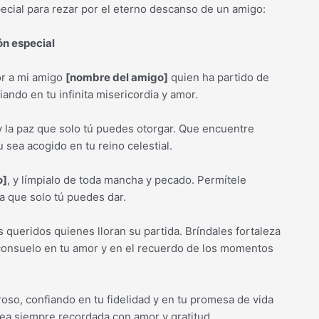
pecial para rezar por el eterno descanso de un amigo:
ón especial
or a mi amigo
[nombre del amigo]
quien ha partido de
ndo en tu infinita misericordia y amor.
y la paz que solo tú puedes otorgar. Que encuentre
u sea acogido en tu reino celestial.
o]
, y límpialo de toda mancha y pecado. Permítele
na que solo tú puedes dar.
 queridos quienes lloran su partida. Bríndales fortaleza
 consuelo en tu amor y en el recuerdo de los momentos
oso, confiando en tu fidelidad y en tu promesa de vida
ea siempre recordada con amor y gratitud.