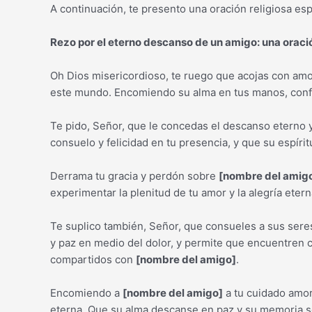
A continuación, te presento una oración religiosa es
Rezo por el eterno descanso de un amigo: una oraci
Oh Dios misericordioso, te ruego que acojas con am
este mundo. Encomiendo su alma en tus manos, confia
Te pido, Señor, que le concedas el descanso eterno 
consuelo y felicidad en tu presencia, y que su espírit
Derrama tu gracia y perdón sobre
[nombre del amig
experimentar la plenitud de tu amor y la alegría eter
Te suplico también, Señor, que consueles a sus seres
y paz en medio del dolor, y permite que encuentren
compartidos con
[nombre del amigo]
.
Encomiendo a
[nombre del amigo]
a tu cuidado amor
eterna. Que su alma descanse en paz y su memoria s