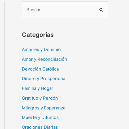
B
u
s
c
Categorías
a
r
Amarres y Dominio
:
Amor y Reconciliación
Devoción Católica
Dinero y Prosperidad
Familia y Hogar
Gratitud y Perdón
Milagros y Esperanza
Muerte y Difuntos
Oraciones Diarias