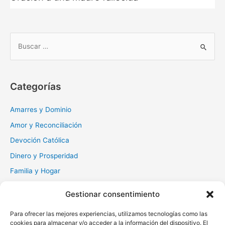
B
u
s
c
Categorías
a
r
Amarres y Dominio
:
Amor y Reconciliación
Devoción Católica
Dinero y Prosperidad
Familia y Hogar
Gratitud y Perdón
Gestionar consentimiento
Milagros y Esperanza
Para ofrecer las mejores experiencias, utilizamos tecnologías como las
Muerte y Difuntos
cookies para almacenar y/o acceder a la información del dispositivo. El