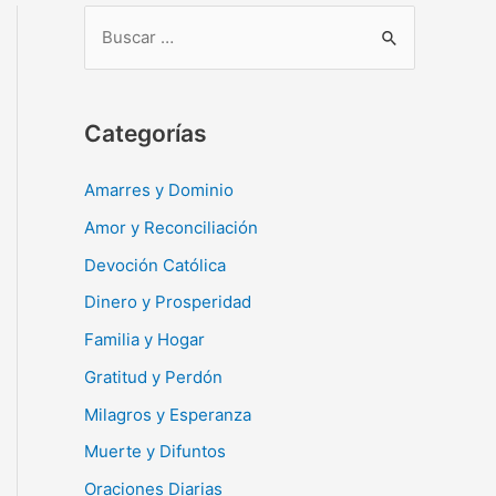
B
u
s
c
Categorías
a
r
Amarres y Dominio
:
Amor y Reconciliación
Devoción Católica
Dinero y Prosperidad
Familia y Hogar
Gratitud y Perdón
Milagros y Esperanza
Muerte y Difuntos
Oraciones Diarias