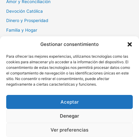
Amor y Reconciliación
Devoción Católica
Dinero y Prosperidad
Familia y Hogar
Gratitud y Perdón
Gestionar consentimiento
Milagros y Esperanza
Para ofrecer las mejores experiencias, utilizamos tecnologías como las
Muerte y Difuntos
cookies para almacenar y/o acceder a la información del dispositivo. El
consentimiento de estas tecnologías nos permitirá procesar datos como
Oraciones Diarias
el comportamiento de navegación o las identificaciones únicas en este
Otras
sitio. No consentir o retirar el consentimiento, puede afectar
negativamente a ciertas características y funciones.
Protección y Liberación
Salud y Sanación
Aceptar
Santos y Vírgenes
Denegar
Copyright © 2026 Oraciona | Powered by
Tema Astra para
Ver preferencias
WordPress