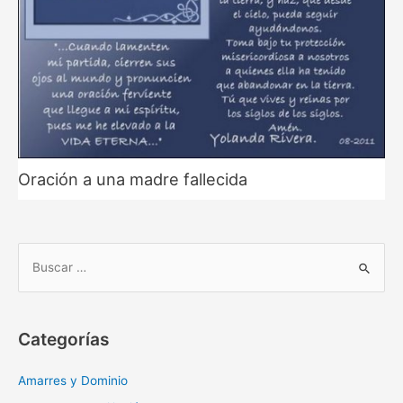
Oración a una madre fallecida
B
u
s
c
Categorías
a
r
Amarres y Dominio
: