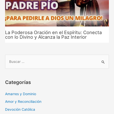
La Poderosa Oración en el Espíritu: Conecta
con lo Divino y Alcanza la Paz Interior
B
u
s
c
Categorías
a
r
Amarres y Dominio
:
Amor y Reconciliación
Devoción Católica