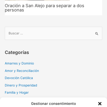
Oración a San Alejo para separar a dos
personas
B
u
s
c
Categorías
a
r
Amarres y Dominio
:
Amor y Reconciliación
Devoción Católica
Dinero y Prosperidad
Familia y Hogar
Gratitud y Perdón
Gestionar consentimiento
Milagros y Esperanza