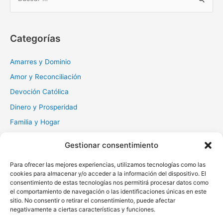
u
s
c
Categorías
a
r
Amarres y Dominio
:
Amor y Reconciliación
Devoción Católica
Dinero y Prosperidad
Familia y Hogar
Gratitud y Perdón
Gestionar consentimiento
Milagros y Esperanza
Para ofrecer las mejores experiencias, utilizamos tecnologías como las
Muerte y Difuntos
cookies para almacenar y/o acceder a la información del dispositivo. El
Oraciones Diarias
consentimiento de estas tecnologías nos permitirá procesar datos como
el comportamiento de navegación o las identificaciones únicas en este
Otras
sitio. No consentir o retirar el consentimiento, puede afectar
negativamente a ciertas características y funciones.
Protección y Liberación