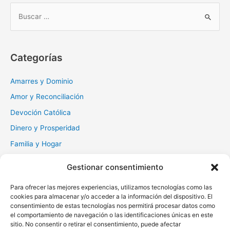
B
u
s
c
Categorías
a
r
Amarres y Dominio
:
Amor y Reconciliación
Devoción Católica
Dinero y Prosperidad
Familia y Hogar
Gratitud y Perdón
Gestionar consentimiento
Milagros y Esperanza
Para ofrecer las mejores experiencias, utilizamos tecnologías como las
Muerte y Difuntos
cookies para almacenar y/o acceder a la información del dispositivo. El
consentimiento de estas tecnologías nos permitirá procesar datos como
Oraciones Diarias
el comportamiento de navegación o las identificaciones únicas en este
Otras
sitio. No consentir o retirar el consentimiento, puede afectar