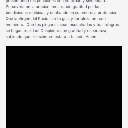
presentando tus peticiones con humildad y sinceridad.
Persevera en la oración, mostrando gratitud por las
bendiciones recibidas y confiando en su amorosa protección.
Que la Virgen del Rocío sea tu guía y fortaleza en todo
momento. ¡Que tus plegarias sean escuchadas y tus milagros
se hagan realidad! Despídete con gratitud y esperanza,
sabiendo que ella siempre estará a tu lado. Amén.