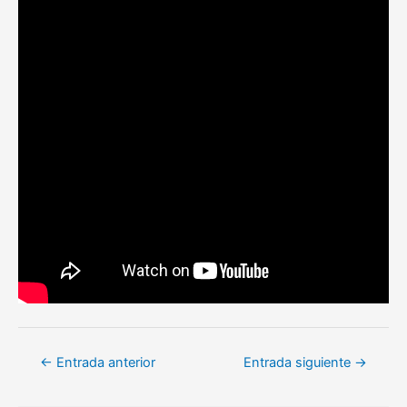
Navegación
←
Entrada anterior
Entrada siguiente
→
de
entradas