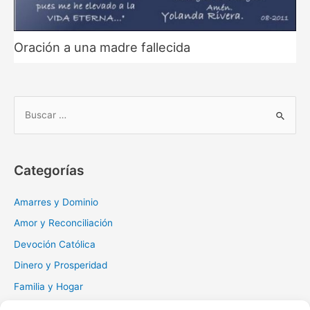
Oración a una madre fallecida
B
u
s
c
Categorías
a
r
Amarres y Dominio
:
Amor y Reconciliación
Devoción Católica
Dinero y Prosperidad
Familia y Hogar
Gratitud y Perdón