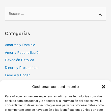
B
u
s
c
Categorías
a
r
Amarres y Dominio
:
Amor y Reconciliación
Devoción Católica
Dinero y Prosperidad
Familia y Hogar
Gratitud y Perdón
Gestionar consentimiento
Milagros y Esperanza
Para ofrecer las mejores experiencias, utilizamos tecnologías como las
Muerte y Difuntos
cookies para almacenar y/o acceder a la información del dispositivo. El
Oraciones Diarias
consentimiento de estas tecnologías nos permitirá procesar datos como
el comportamiento de navegación o las identificaciones únicas en este