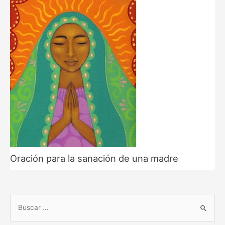
Oración para la sanación de una madre
B
u