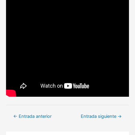
Navegación
←
Entrada anterior
Entrada siguiente
→
de
entradas