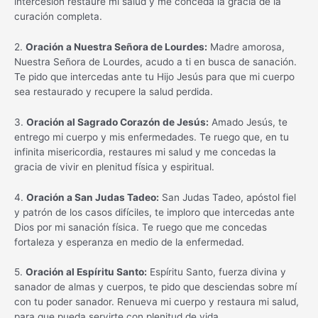
intercesión restaure mi salud y me conceda la gracia de la
curación completa.
2.
Oración a Nuestra Señora de Lourdes:
Madre amorosa,
Nuestra Señora de Lourdes, acudo a ti en busca de sanación.
Te pido que intercedas ante tu Hijo Jesús para que mi cuerpo
sea restaurado y recupere la salud perdida.
3.
Oración al Sagrado Corazón de Jesús:
Amado Jesús, te
entrego mi cuerpo y mis enfermedades. Te ruego que, en tu
infinita misericordia, restaures mi salud y me concedas la
gracia de vivir en plenitud física y espiritual.
4.
Oración a San Judas Tadeo:
San Judas Tadeo, apóstol fiel
y patrón de los casos difíciles, te imploro que intercedas ante
Dios por mi sanación física. Te ruego que me concedas
fortaleza y esperanza en medio de la enfermedad.
5.
Oración al Espíritu Santo:
Espíritu Santo, fuerza divina y
sanador de almas y cuerpos, te pido que desciendas sobre mí
con tu poder sanador. Renueva mi cuerpo y restaura mi salud,
para que pueda servirte con plenitud de vida.