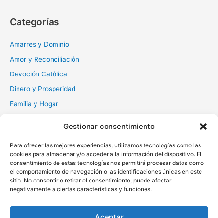
s
c
Categorías
a
r
Amarres y Dominio
:
Amor y Reconciliación
Devoción Católica
Dinero y Prosperidad
Familia y Hogar
Gratitud y Perdón
Gestionar consentimiento
Milagros y Esperanza
Para ofrecer las mejores experiencias, utilizamos tecnologías como las
Muerte y Difuntos
cookies para almacenar y/o acceder a la información del dispositivo. El
Oraciones Diarias
consentimiento de estas tecnologías nos permitirá procesar datos como
el comportamiento de navegación o las identificaciones únicas en este
Otras
sitio. No consentir o retirar el consentimiento, puede afectar
negativamente a ciertas características y funciones.
Protección y Liberación
Salud y Sanación
Aceptar