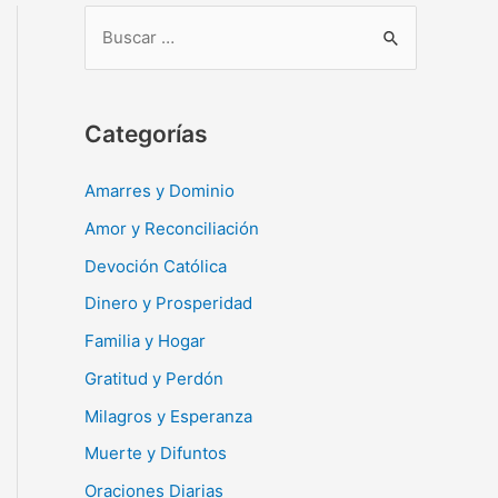
B
u
s
c
Categorías
a
r
Amarres y Dominio
:
Amor y Reconciliación
Devoción Católica
Dinero y Prosperidad
Familia y Hogar
Gratitud y Perdón
Milagros y Esperanza
Muerte y Difuntos
Oraciones Diarias