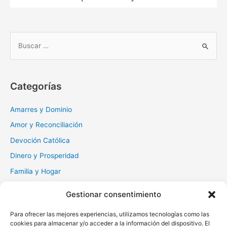
B
u
s
c
Categorías
a
r
Amarres y Dominio
:
Amor y Reconciliación
Devoción Católica
Dinero y Prosperidad
Familia y Hogar
Gratitud y Perdón
Gestionar consentimiento
Milagros y Esperanza
Para ofrecer las mejores experiencias, utilizamos tecnologías como las
Muerte y Difuntos
cookies para almacenar y/o acceder a la información del dispositivo. El