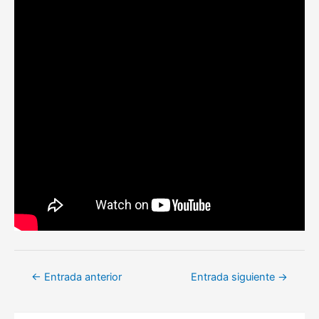
Navegación
←
Entrada anterior
Entrada siguiente
→
de
entradas