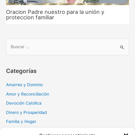
Oracion Padre nuestro para la unión y
proteccion familiar
B
u
s
c
Categorías
a
r
Amarres y Dominio
:
Amor y Reconciliación
Devoción Católica
Dinero y Prosperidad
Familia y Hogar
Gratitud y Perdón