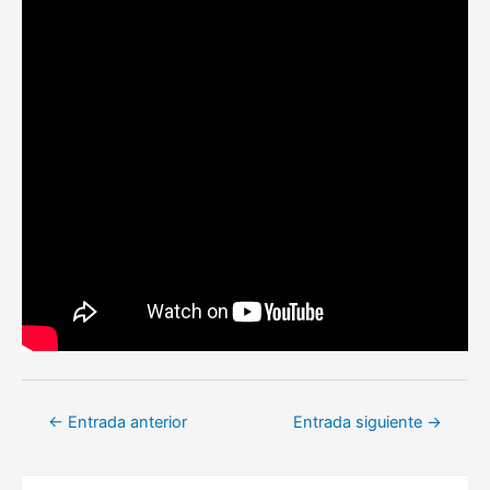
Navegación
←
Entrada anterior
Entrada siguiente
→
de
entradas