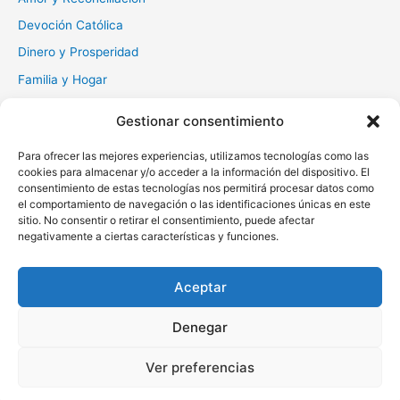
Devoción Católica
Dinero y Prosperidad
Familia y Hogar
Gratitud y Perdón
Gestionar consentimiento
Milagros y Esperanza
Para ofrecer las mejores experiencias, utilizamos tecnologías como las
Muerte y Difuntos
cookies para almacenar y/o acceder a la información del dispositivo. El
Oraciones Diarias
consentimiento de estas tecnologías nos permitirá procesar datos como
el comportamiento de navegación o las identificaciones únicas en este
Otras
sitio. No consentir o retirar el consentimiento, puede afectar
negativamente a ciertas características y funciones.
Protección y Liberación
Salud y Sanación
Aceptar
Santos y Vírgenes
Denegar
Copyright © 2026 Oraciona | Powered by
Tema Astra para
Ver preferencias
WordPress