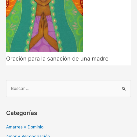
Oración para la sanación de una madre
B
u
s
c
Categorías
a
r
Amarres y Dominio
:
Amor y Reconciliación