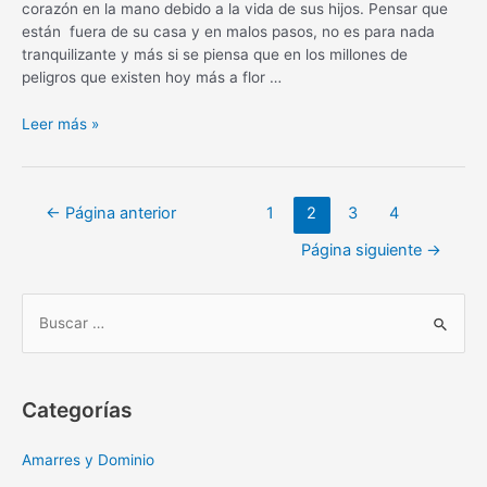
corazón en la mano debido a la vida de sus hijos. Pensar que
están fuera de su casa y en malos pasos, no es para nada
tranquilizante y más si se piensa que en los millones de
peligros que existen hoy más a flor …
Oración
Leer más »
a
la
Sangre
Navegación
←
Página anterior
1
2
3
4
de
de
cristo
Página siguiente
→
entradas
por
los
hijos
B
rebeldes
u
s
c
Categorías
a
r
Amarres y Dominio
: