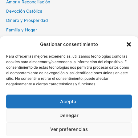
Amor y Reconciliación
Devoción Católica
Dinero y Prosperidad
Familia y Hogar
Gratitud y Perdón
Gestionar consentimiento
Milagros y Esperanza
Para ofrecer las mejores experiencias, utilizamos tecnologías como las
Muerte y Difuntos
cookies para almacenar y/o acceder a la información del dispositivo. El
Oraciones Diarias
consentimiento de estas tecnologías nos permitirá procesar datos como
el comportamiento de navegación o las identificaciones únicas en este
Otras
sitio. No consentir o retirar el consentimiento, puede afectar
negativamente a ciertas características y funciones.
Protección y Liberación
Salud y Sanación
Aceptar
Santos y Vírgenes
Denegar
Copyright © 2026 Oraciona | Powered by
Tema Astra para
Ver preferencias
WordPress