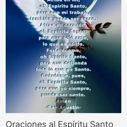
intercesión
divina
Oraciones al Espíritu Santo