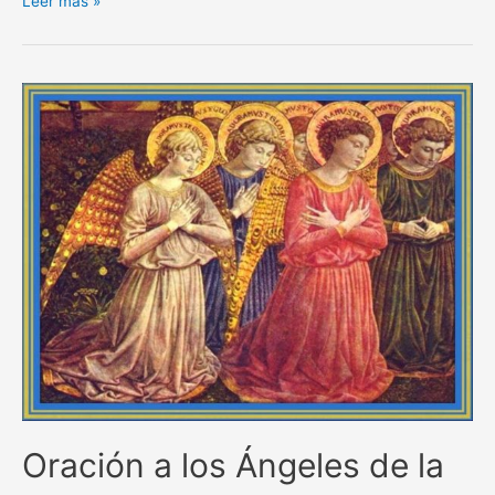
Oraciones
Leer más »
poderosas
contra
todo
mal
Oración a los Ángeles de la