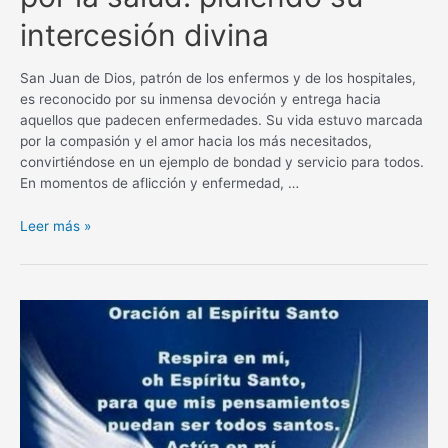
intercesión divina
San Juan de Dios, patrón de los enfermos y de los hospitales,
es reconocido por su inmensa devoción y entrega hacia
aquellos que padecen enfermedades. Su vida estuvo marcada
por la compasión y el amor hacia los más necesitados,
convirtiéndose en un ejemplo de bondad y servicio para todos.
En momentos de aflicción y enfermedad, …
Oración
Leer más »
a
San
Juan
de
Dios
por
la
salud:
pidiendo
su