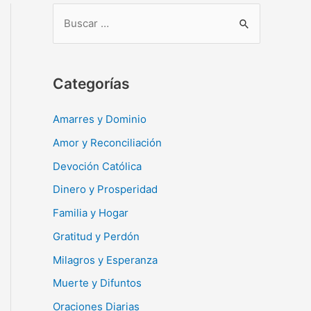
B
u
s
c
Categorías
a
r
Amarres y Dominio
:
Amor y Reconciliación
Devoción Católica
Dinero y Prosperidad
Familia y Hogar
Gratitud y Perdón
Milagros y Esperanza
Muerte y Difuntos
Oraciones Diarias