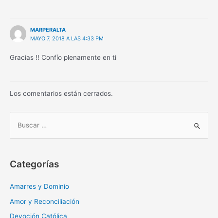
MARPERALTA
MAYO 7, 2018 A LAS 4:33 PM
Gracias !! Confío plenamente en ti
Los comentarios están cerrados.
B
u
s
c
Categorías
a
r
Amarres y Dominio
:
Amor y Reconciliación
Devoción Católica