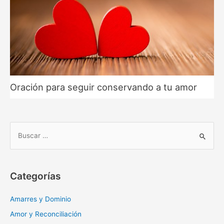
Oración para seguir conservando a tu amor
B
u
s
c
Categorías
a
r
Amarres y Dominio
:
Amor y Reconciliación