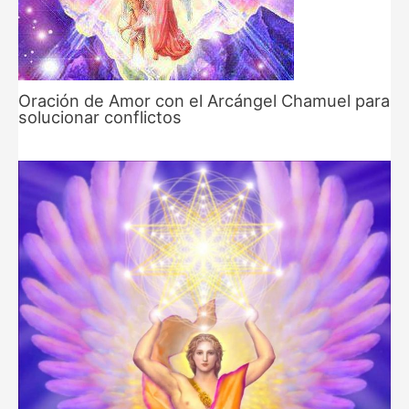
Oración de Amor con el Arcángel Chamuel para
solucionar conflictos