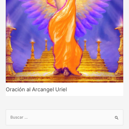
Oración al Arcangel Uriel
B
u
s