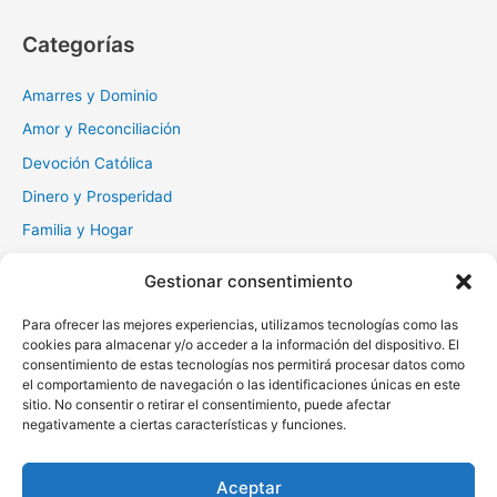
c
Categorías
a
r
Amarres y Dominio
:
Amor y Reconciliación
Devoción Católica
Dinero y Prosperidad
Familia y Hogar
Gratitud y Perdón
Gestionar consentimiento
Milagros y Esperanza
Para ofrecer las mejores experiencias, utilizamos tecnologías como las
Muerte y Difuntos
cookies para almacenar y/o acceder a la información del dispositivo. El
consentimiento de estas tecnologías nos permitirá procesar datos como
Oraciones Diarias
el comportamiento de navegación o las identificaciones únicas en este
Otras
sitio. No consentir o retirar el consentimiento, puede afectar
negativamente a ciertas características y funciones.
Protección y Liberación
Salud y Sanación
Aceptar