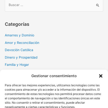
B
u
s
c
Categorías
a
r
Amarres y Dominio
:
Amor y Reconciliación
Devoción Católica
Dinero y Prosperidad
Familia y Hogar
Gratitud y Perdón
Gestionar consentimiento
Milagros y Esperanza
Para ofrecer las mejores experiencias, utilizamos tecnologías como las
Muerte y Difuntos
cookies para almacenar y/o acceder a la información del dispositivo. El
Oraciones Diarias
consentimiento de estas tecnologías nos permitirá procesar datos como
el comportamiento de navegación o las identificaciones únicas en este
Otras
sitio. No consentir o retirar el consentimiento, puede afectar
negativamente a ciertas características y funciones.