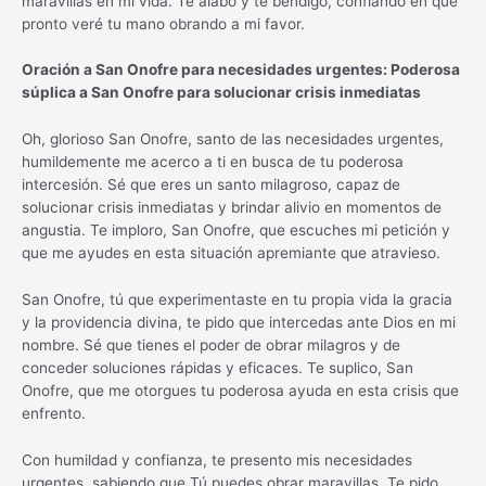
maravillas en mi vida. Te alabo y te bendigo, confiando en que
pronto veré tu mano obrando a mi favor.
Oración a San Onofre para necesidades urgentes: Poderosa
súplica a San Onofre para solucionar crisis inmediatas
Oh, glorioso San Onofre, santo de las necesidades urgentes,
humildemente me acerco a ti en busca de tu poderosa
intercesión. Sé que eres un santo milagroso, capaz de
solucionar crisis inmediatas y brindar alivio en momentos de
angustia. Te imploro, San Onofre, que escuches mi petición y
que me ayudes en esta situación apremiante que atravieso.
San Onofre, tú que experimentaste en tu propia vida la gracia
y la providencia divina, te pido que intercedas ante Dios en mi
nombre. Sé que tienes el poder de obrar milagros y de
conceder soluciones rápidas y eficaces. Te suplico, San
Onofre, que me otorgues tu poderosa ayuda en esta crisis que
enfrento.
Con humildad y confianza, te presento mis necesidades
urgentes, sabiendo que Tú puedes obrar maravillas. Te pido