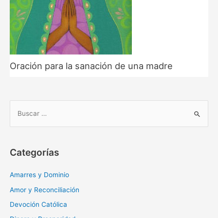
Oración para la sanación de una madre
B
u
s
c
Categorías
a
r
Amarres y Dominio
:
Amor y Reconciliación
Devoción Católica