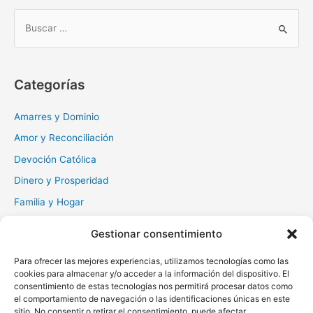
B
u
s
c
Categorías
a
r
Amarres y Dominio
:
Amor y Reconciliación
Devoción Católica
Dinero y Prosperidad
Familia y Hogar
Gratitud y Perdón
Gestionar consentimiento
Milagros y Esperanza
Para ofrecer las mejores experiencias, utilizamos tecnologías como las
Muerte y Difuntos
cookies para almacenar y/o acceder a la información del dispositivo. El
consentimiento de estas tecnologías nos permitirá procesar datos como
Oraciones Diarias
el comportamiento de navegación o las identificaciones únicas en este
Otras
sitio. No consentir o retirar el consentimiento, puede afectar