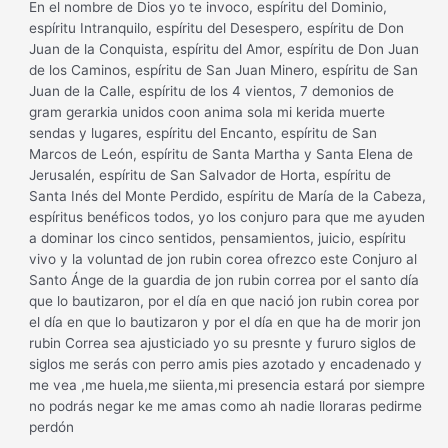
En el nombre de Dios yo te invoco, espíritu del Dominio,
espíritu Intranquilo, espíritu del Desespero, espíritu de Don
Juan de la Conquista, espíritu del Amor, espíritu de Don Juan
de los Caminos, espíritu de San Juan Minero, espíritu de San
Juan de la Calle, espíritu de los 4 vientos, 7 demonios de
gram gerarkia unidos coon anima sola mi kerida muerte
sendas y lugares, espíritu del Encanto, espíritu de San
Marcos de León, espíritu de Santa Martha y Santa Elena de
Jerusalén, espíritu de San Salvador de Horta, espíritu de
Santa Inés del Monte Perdido, espíritu de María de la Cabeza,
espíritus benéficos todos, yo los conjuro para que me ayuden
a dominar los cinco sentidos, pensamientos, juicio, espíritu
vivo y la voluntad de jon rubin corea ofrezco este Conjuro al
Santo Ánge de la guardia de jon rubin correa por el santo día
que lo bautizaron, por el día en que nació jon rubin corea por
el día en que lo bautizaron y por el día en que ha de morir jon
rubin Correa sea ajusticiado yo su presnte y fururo siglos de
siglos me serás con perro amis pies azotado y encadenado y
me vea ,me huela,me siienta,mi presencia estará por siempre
no podrás negar ke me amas como ah nadie lloraras pedirme
perdón