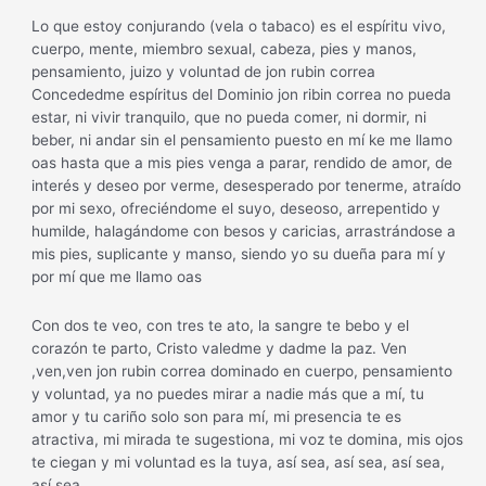
Lo que estoy conjurando (vela o tabaco) es el espíritu vivo,
cuerpo, mente, miembro sexual, cabeza, pies y manos,
pensamiento, juizo y voluntad de jon rubin correa
Concededme espíritus del Dominio jon ribin correa no pueda
estar, ni vivir tranquilo, que no pueda comer, ni dormir, ni
beber, ni andar sin el pensamiento puesto en mí ke me llamo
oas hasta que a mis pies venga a parar, rendido de amor, de
interés y deseo por verme, desesperado por tenerme, atraído
por mi sexo, ofreciéndome el suyo, deseoso, arrepentido y
humilde, halagándome con besos y caricias, arrastrándose a
mis pies, suplicante y manso, siendo yo su dueña para mí y
por mí que me llamo oas
Con dos te veo, con tres te ato, la sangre te bebo y el
corazón te parto, Cristo valedme y dadme la paz. Ven
,ven,ven jon rubin correa dominado en cuerpo, pensamiento
y voluntad, ya no puedes mirar a nadie más que a mí, tu
amor y tu cariño solo son para mí, mi presencia te es
atractiva, mi mirada te sugestiona, mi voz te domina, mis ojos
te ciegan y mi voluntad es la tuya, así sea, así sea, así sea,
así sea.