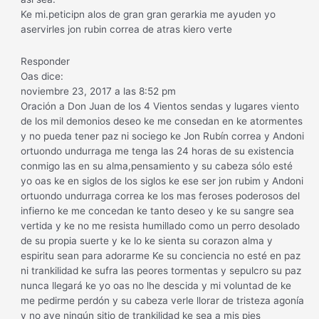
Ke mi.peticipn alos de gran gran gerarkia me ayuden yo
aservirles jon rubin correa de atras kiero verte
Responder
Oas dice:
noviembre 23, 2017 a las 8:52 pm
Oración a Don Juan de los 4 Vientos sendas y lugares viento
de los mil demonios deseo ke me consedan en ke atormentes
y no pueda tener paz ni sociego ke Jon Rubín correa y Andoni
ortuondo undurraga me tenga las 24 horas de su existencia
conmigo las en su alma,pensamiento y su cabeza sólo esté
yo oas ke en siglos de los siglos ke ese ser jon rubim y Andoni
ortuondo undurraga correa ke los mas feroses poderosos del
infierno ke me concedan ke tanto deseo y ke su sangre sea
vertida y ke no me resista humillado como un perro desolado
de su propia suerte y ke lo ke sienta su corazon alma y
espiritu sean para adorarme Ke su conciencia no esté en paz
ni trankilidad ke sufra las peores tormentas y sepulcro su paz
nunca llegará ke yo oas no lhe descida y mi voluntad de ke
me pedirme perdón y su cabeza verle llorar de tristeza agonía
y no aye ningún sitio de trankilidad ke sea a mis pies