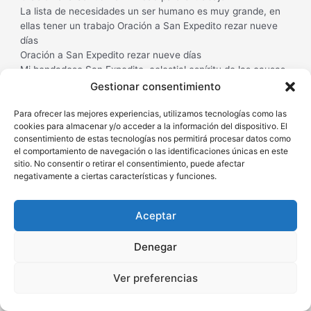
La lista de necesidades un ser humano es muy grande, en
ellas tener un trabajo Oración a San Expedito rezar nueve
días
Oración a San Expedito rezar nueve días
Mi bondadoso San Expedito, celestial espíritu de las causas
justas y urgentes, Te ruego intercedas ©2018 Oraciona –
Gestionar consentimiento
Este sitio web utiliza cookies para que usted tenga la mejor
experiencia de usuario. Si continúa navegando está dando su
Para ofrecer las mejores experiencias, utilizamos tecnologías como las
cookies para almacenar y/o acceder a la información del dispositivo. El
consentimiento para la aceptación de las mencionadas
consentimiento de estas tecnologías nos permitirá procesar datos como
cookies y la aceptación de nuestra política de cookies,
el comportamiento de navegación o las identificaciones únicas en este
pinche el enlace para mayor información.plugin cookies
sitio. No consentir o retirar el consentimiento, puede afectar
ACEPTAR
negativamente a ciertas características y funciones.
Aceptar
ESTELA
SEPTIEMBRE 3, 2018 A LAS 8:09 PM
Denegar
Pon tu mente en blanco y piensa en esa persona con la que
quieres estar y di su nombre para ti 3 veacespiensa en
Ver preferencias
loque quires que ocurra entre esa persona y tu en mos
siguientes dias y repitelo y dilopara ti 6 vecespiensa en todo