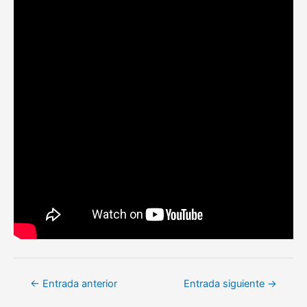
Navegación
←
Entrada anterior
Entrada siguiente
→
de