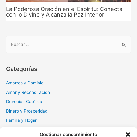
La Poderosa Oración en el Espíritu: Conecta
con lo Divino y Alcanza la Paz Interior
B
u
s
c
Categorías
a
r
Amarres y Dominio
:
Amor y Reconciliación
Devoción Católica
Dinero y Prosperidad
Familia y Hogar
Gratitud y Perdón
Gestionar consentimiento