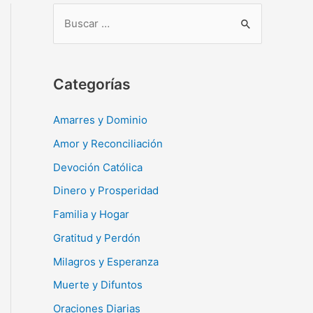
B
u
s
c
Categorías
a
r
Amarres y Dominio
:
Amor y Reconciliación
Devoción Católica
Dinero y Prosperidad
Familia y Hogar
Gratitud y Perdón
Milagros y Esperanza
Muerte y Difuntos
Oraciones Diarias