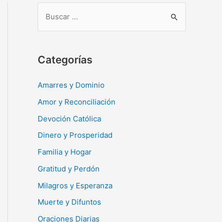
B
u
s
c
Categorías
a
r
Amarres y Dominio
:
Amor y Reconciliación
Devoción Católica
Dinero y Prosperidad
Familia y Hogar
Gratitud y Perdón
Milagros y Esperanza
Muerte y Difuntos
Oraciones Diarias