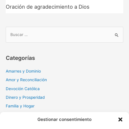
Oración de agradecimiento a Dios
B
u
s
c
Categorías
a
r
Amarres y Dominio
:
Amor y Reconciliación
Devoción Católica
Dinero y Prosperidad
Familia y Hogar
Gratitud y Perdón
Gestionar consentimiento
Milagros y Esperanza