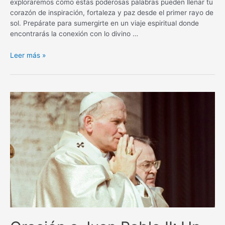
exploraremos cómo estas poderosas palabras pueden llenar tu
corazón de inspiración, fortaleza y paz desde el primer rayo de
sol. Prepárate para sumergirte en un viaje espiritual donde
encontrarás la conexión con lo divino …
Oraciones
Leer más »
para
empezar
el
día:
Encuentra
inspiración
y
paz
en
cada
amanecer