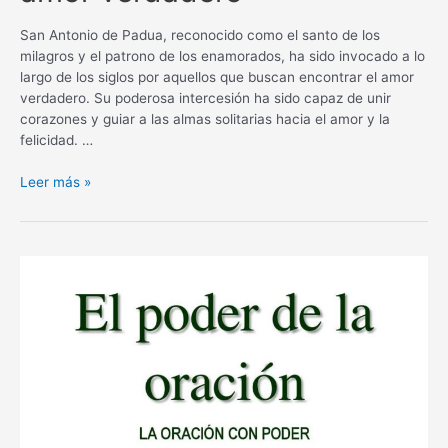
San Antonio de Padua, reconocido como el santo de los
milagros y el patrono de los enamorados, ha sido invocado a lo
largo de los siglos por aquellos que buscan encontrar el amor
verdadero. Su poderosa intercesión ha sido capaz de unir
corazones y guiar a las almas solitarias hacia el amor y la
felicidad. …
Oración
Leer más »
de
San
Antonio
de
Padua
para
el
amor:
Poderosa
súplica
a
San