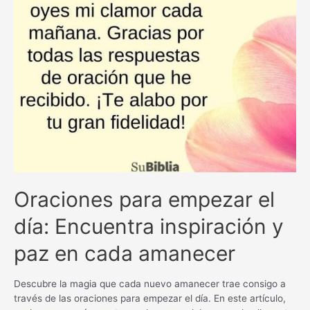
la
presencia
divina
en
breves
plegarias
Oraciones para empezar el
día: Encuentra inspiración y
paz en cada amanecer
Descubre la magia que cada nuevo amanecer trae consigo a
través de las oraciones para empezar el día. En este artículo,