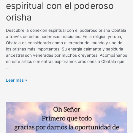
espiritual con el poderoso
orisha
Descubre la conexión espiritual con el poderoso orisha Obatala
a través de estas poderosas oraciones. En la religión yoruba,
Obatala es considerado como el creador del mundo y uno de
los orishas más importantes. Su energía calmante y sabiduría
ancestral son veneradas por muchos creyentes. Acompáñanos
en este artículo mientras exploramos oraciones a Obatala que
…
Oraciones
Leer más »
a
Obatala:
Descubre
la
conexión
espiritual
con
el