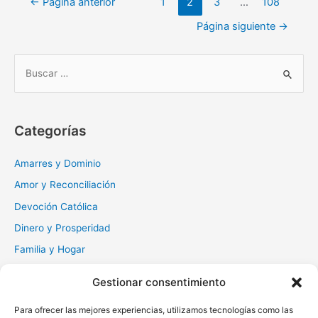
←
Página anterior
1
2
3
…
108
descanso
de
de
Página siguiente
→
entradas
un
amigo:
una
B
oración
u
especial
s
c
Categorías
a
r
Amarres y Dominio
:
Amor y Reconciliación
Devoción Católica
Dinero y Prosperidad
Familia y Hogar
Gratitud y Perdón
Gestionar consentimiento
Milagros y Esperanza
Para ofrecer las mejores experiencias, utilizamos tecnologías como las
Muerte y Difuntos