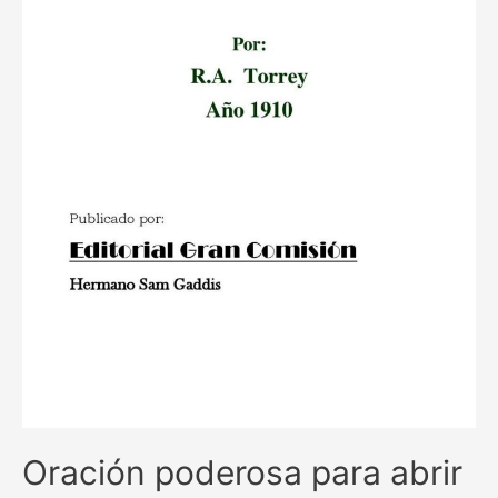
Antonio
para
encontrar
el
amor
verdadero
Oración poderosa para abrir