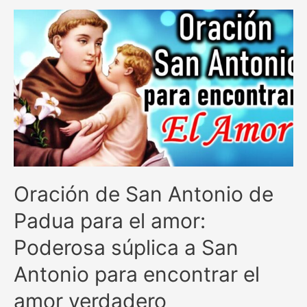
las
gracias
a
Dios:
Expresando
gratitud
y
amor
divino
Oración de San Antonio de
Padua para el amor:
Poderosa súplica a San
Antonio para encontrar el
amor verdadero