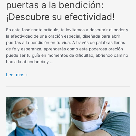
puertas a la bendición:
¡Descubre su efectividad!
En este fascinante artículo, te invitamos a descubrir el poder y
la efectividad de una oración especial, diseñada para abrir
puertas a la bendición en tu vida. A través de palabras llenas
de fe y esperanza, aprenderás cómo esta poderosa oración
puede ser tu guía en momentos de dificultad, abriendo camino
hacia la abundancia y …
Oración
Leer más »
poderosa
para
abrir
puertas
a
la
bendición:
¡Descubre
su