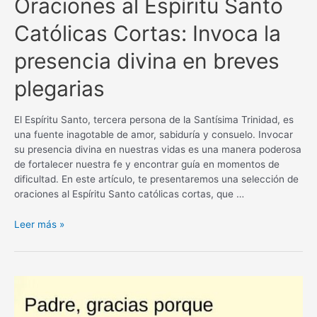
Oraciones al Espíritu Santo
Católicas Cortas: Invoca la
presencia divina en breves
plegarias
El Espíritu Santo, tercera persona de la Santísima Trinidad, es
una fuente inagotable de amor, sabiduría y consuelo. Invocar
su presencia divina en nuestras vidas es una manera poderosa
de fortalecer nuestra fe y encontrar guía en momentos de
dificultad. En este artículo, te presentaremos una selección de
oraciones al Espíritu Santo católicas cortas, que …
Oraciones
Leer más »
al
Espíritu
Santo
Católicas
Cortas:
Invoca