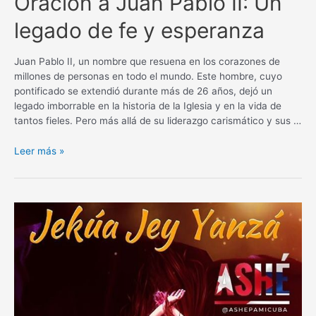
Oración a Juan Pablo II: Un
legado de fe y esperanza
Juan Pablo II, un nombre que resuena en los corazones de
millones de personas en todo el mundo. Este hombre, cuyo
pontificado se extendió durante más de 26 años, dejó un
legado imborrable en la historia de la Iglesia y en la vida de
tantos fieles. Pero más allá de su liderazgo carismático y sus …
Oración
Leer más »
a
Juan
Pablo
II:
Un
legado
de
fe
y
esperanza