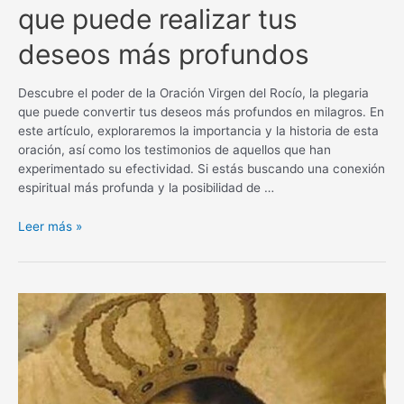
que puede realizar tus
deseos más profundos
Descubre el poder de la Oración Virgen del Rocío, la plegaria
que puede convertir tus deseos más profundos en milagros. En
este artículo, exploraremos la importancia y la historia de esta
oración, así como los testimonios de aquellos que han
experimentado su efectividad. Si estás buscando una conexión
espiritual más profunda y la posibilidad de …
Oración
Leer más »
Virgen
del
Rocío
para
un
milagro:
La
plegaria
que