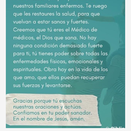
poderoso
ruego
por
el
descanso
eterno