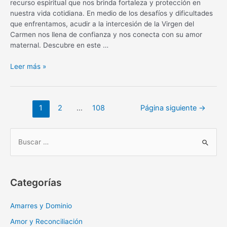
recurso espiritual que nos brinda fortaleza y protección en
nuestra vida cotidiana. En medio de los desafíos y dificultades
que enfrentamos, acudir a la intercesión de la Virgen del
Carmen nos llena de confianza y nos conecta con su amor
maternal. Descubre en este …
Oración
Leer más »
diaria
a
la
Navegación
1
2
…
108
Página siguiente
→
Virgen
de
del
entradas
Carmen:
B
fortaleza
u
y
s
protección
c
Categorías
a
r
Amarres y Dominio
:
Amor y Reconciliación