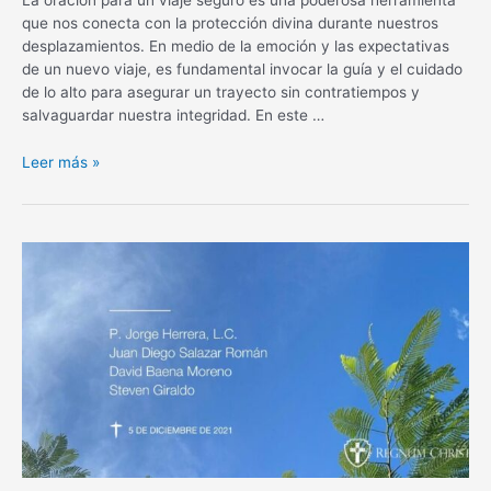
que nos conecta con la protección divina durante nuestros
desplazamientos. En medio de la emoción y las expectativas
de un nuevo viaje, es fundamental invocar la guía y el cuidado
de lo alto para asegurar un trayecto sin contratiempos y
salvaguardar nuestra integridad. En este …
Oración
Leer más »
para
un
viaje
seguro:
Protección
divina
en
tus
desplazamientos