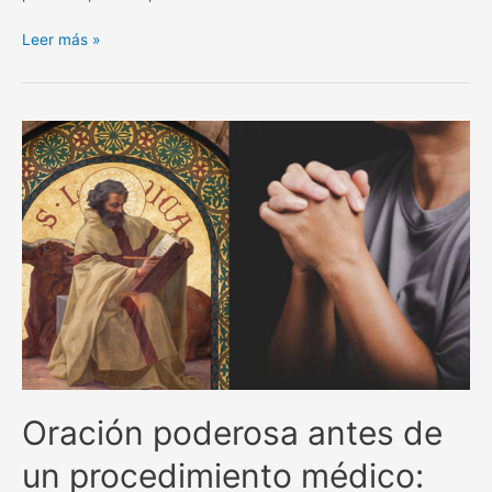
La
Leer más »
poderosa
oración
de
San
Alejo
para
separar
y
alejar
todo
lo
negativo.
Oración poderosa antes de
un procedimiento médico: