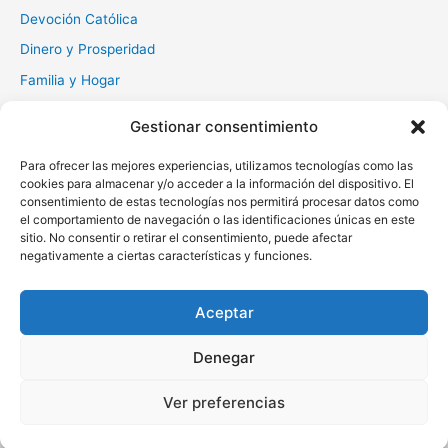
Devoción Católica
Dinero y Prosperidad
Familia y Hogar
Gratitud y Perdón
Gestionar consentimiento
Milagros y Esperanza
Para ofrecer las mejores experiencias, utilizamos tecnologías como las
Muerte y Difuntos
cookies para almacenar y/o acceder a la información del dispositivo. El
Oraciones Diarias
consentimiento de estas tecnologías nos permitirá procesar datos como
el comportamiento de navegación o las identificaciones únicas en este
Otras
sitio. No consentir o retirar el consentimiento, puede afectar
negativamente a ciertas características y funciones.
Protección y Liberación
Salud y Sanación
Aceptar
Santos y Vírgenes
Denegar
Copyright © 2026 Oraciona | Powered by
Tema Astra para
Ver preferencias
WordPress