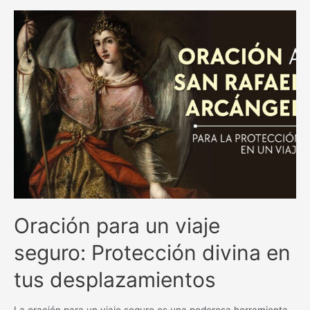
y
milagrosas
antiguas
católicas:
una
guía
espiritual
inigualable.
Oración para un viaje
seguro: Protección divina en
tus desplazamientos
La oración para un viaje seguro es una poderosa herramienta