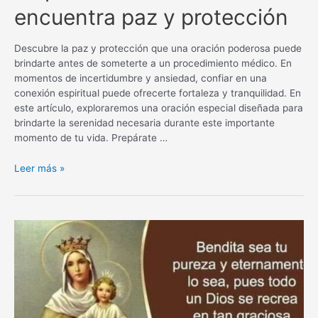
encuentra paz y protección
Descubre la paz y protección que una oración poderosa puede
brindarte antes de someterte a un procedimiento médico. En
momentos de incertidumbre y ansiedad, confiar en una
conexión espiritual puede ofrecerte fortaleza y tranquilidad. En
este artículo, exploraremos una oración especial diseñada para
brindarte la serenidad necesaria durante este importante
momento de tu vida. Prepárate …
Oración
Leer más »
poderosa
antes
de
un
procedimiento
médico:
encuentra
paz
y
protección