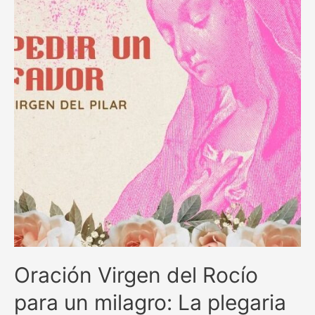
en
momentos
difíciles
Oración Virgen del Rocío
para un milagro: La plegaria